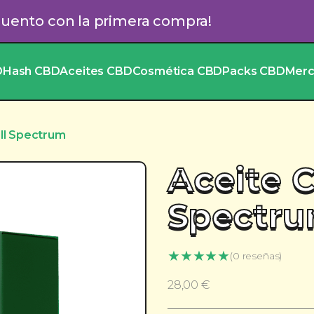
cuento con la primera compra!
D
Hash CBD
Aceites CBD
Cosmética CBD
Packs CBD
Mer
ll Spectrum
Aceite 
Spectr
★
★
★
★
★
(0 reseñas)
28,00
€