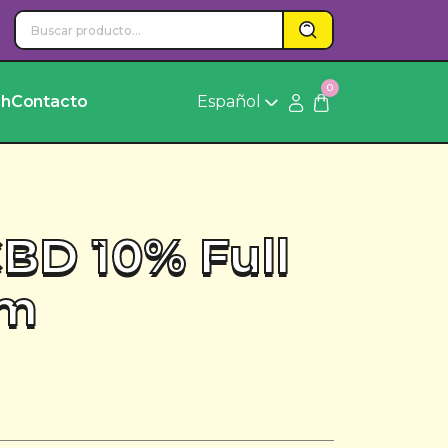
0
ch
Contacto
Español
CBD 10% Full
um