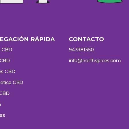
EGACIÓN RÁPIDA
CONTACTO
s CBD
943381350
 CBD
info@northspices.com
es CBD
ética CBD
 CBD
h
ias