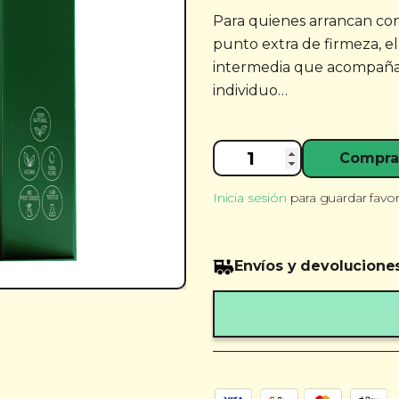
Para quienes arrancan con
punto extra de firmeza, e
intermedia que acompaña 
individuo…
Aceite
Compra
CBD
10%
Inicia sesión
para guardar favor
Full
Spectrum
cantidad
Envíos y devolucione