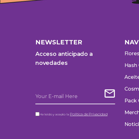
NEWSLETTER
NAV
Acceso anticipado a
Flore
novedades
Hash
Aceit
Cosm
Pack
Merc
Política de Privacidad
He leído y acepto la
Notic