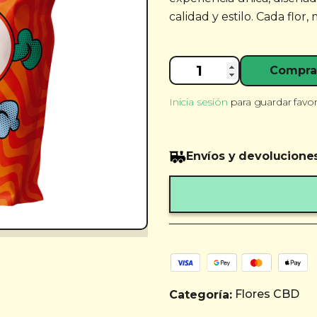
calidad y estilo. Cada flo
Pop
Compra
Buds
Orange
Inicia sesión
para guardar favor
10g
cantidad
Envíos y devolucione
Flores CBD
Categoría: