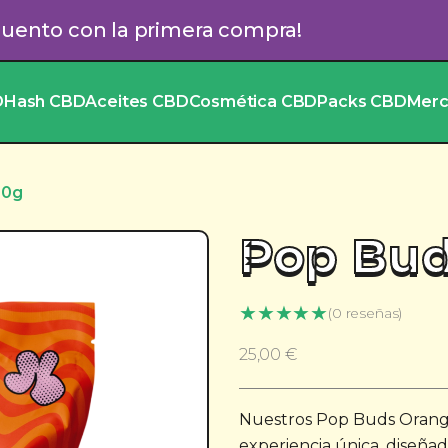
cuento con la primera compra!
D
Hash CBD
Aceites CBD
Cosmética CBD
Packs CBD
Mer
10g
Pop Bud
★
★
★
★
★
(0 reseñas)
25,00
€
Nuestros Pop Buds Orange
experiencia única, diseña