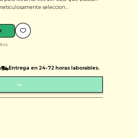
r, meticulosamente seleccion…
r
itos.
s
Entrega en 24-72 horas laborables.