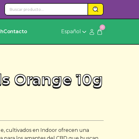
0
ch
Contacto
Español
s Orange 10g
, cultivados en Indoor ofrecen una
da para los amantes del CBD que buscan