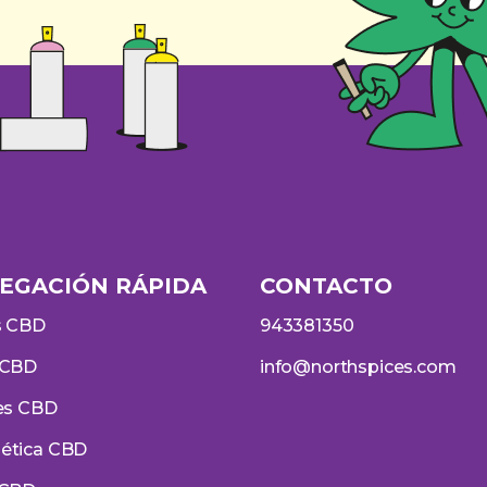
EGACIÓN RÁPIDA
CONTACTO
s CBD
943381350
 CBD
info@northspices.com
es CBD
ética CBD