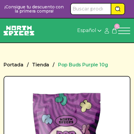
Saltar
¡Consigue tu descuento con
al
la primera compra!
contenido
0
Español
Portada
/
Tienda
/
Pop Buds Purple 10g