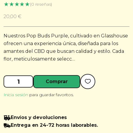
★
★
★
★
★
(0 reseñas)
20,00
€
Nuestros Pop Buds Purple, cultivado en Glasshouse
ofrecen una experiencia única, diseñada para los
amantes del CBD que buscan calidad y estilo. Cada
flor, meticulosamente selecc…
Pop
Comprar
Buds
Purple
Inicia sesión
para guardar favoritos.
10g
cantidad
Envíos y devoluciones
Entrega en 24-72 horas laborables.