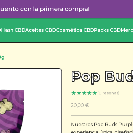
cuento con la primera compra!
D
Hash CBD
Aceites CBD
Cosmética CBD
Packs CBD
Mer
0g
Pop Bud
★
★
★
★
★
(0 reseñas)
20,00
€
Nuestros Pop Buds Purple
experiencia única, diseña