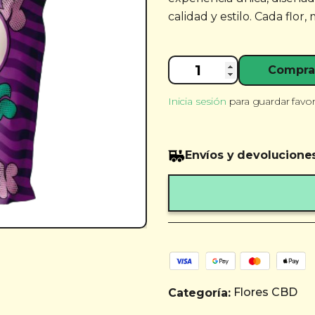
calidad y estilo. Cada flo
Pop
Compra
Buds
Purple
Inicia sesión
para guardar favor
10g
cantidad
Envíos y devolucione
Flores CBD
Categoría: