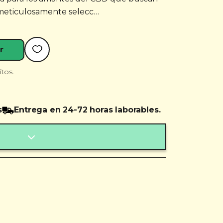
r, meticulosamente selecc…
r
itos.
s
Entrega en 24-72 horas laborables.