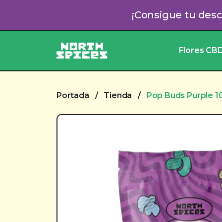
Saltar
¡Consigue tu des
al
contenido
Flores CB
Portada
/
Tienda
/
Pop Buds Purple 1