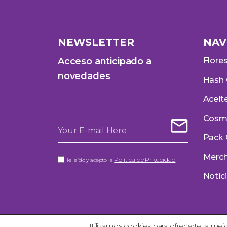
NEWSLETTER
NAV
Acceso anticipado a
Flore
novedades
Hash
Aceit
Cosm
Pack
Merc
Política de Privacidad
He leído y acepto la
Notic
Utilizamos cookies para ofrecerte la mej