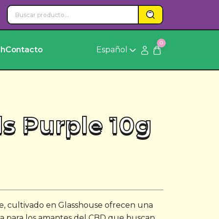
0
ch
Contacto
Español
s Purple 10g
, cultivado en Glasshouse ofrecen una
da para los amantes del CBD que buscan