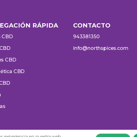
EGACIÓN RÁPIDA
CONTACTO
s CBD
943381350
 CBD
info@northspices.com
es CBD
ética CBD
 CBD
h
ias
or experiencia en nuestra web.