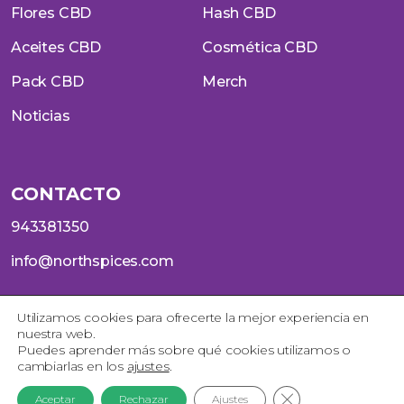
Flores CBD
Hash CBD
Aceites CBD
Cosmética CBD
Pack CBD
Merch
Noticias
CONTACTO
943381350
info@northspices.com
Utilizamos cookies para ofrecerte la mejor experiencia en
nuestra web.
SOCIAL
Puedes aprender más sobre qué cookies utilizamos o
cambiarlas en los
ajustes
.
Instagram
Telegram
Cerrar el banner 
Aceptar
Rechazar
Ajustes