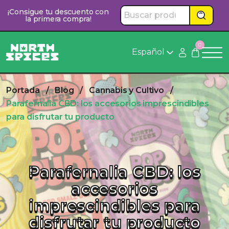
Saltar
¡Consigue tu descuento con
al
la primera compra!
contenido
0
Español
Portada
/
Blog
/
Cannabis y Cultivo
/
Parafernalia CBD: los accesorios imprescindibles
para disfrutar tu producto
Parafernalia CBD: los
accesorios
imprescindibles para
disfrutar tu producto