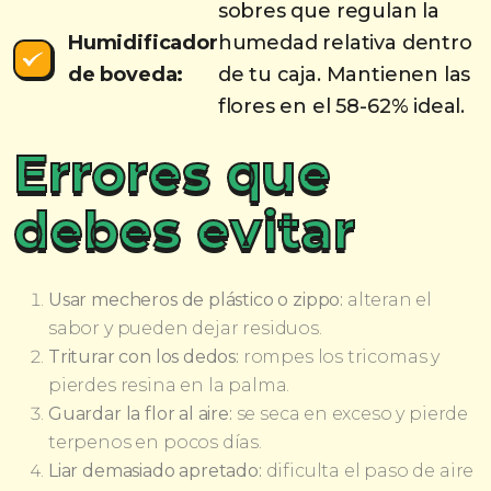
sobres que regulan la
Humidificador
humedad relativa dentro
de boveda:
de tu caja. Mantienen las
flores en el 58-62% ideal.
Errores que
debes evitar
Usar mecheros de plástico o zippo:
alteran el
sabor y pueden dejar residuos.
Triturar con los dedos:
rompes los tricomas y
pierdes resina en la palma.
Guardar la flor al aire:
se seca en exceso y pierde
terpenos en pocos días.
Liar demasiado apretado:
dificulta el paso de aire