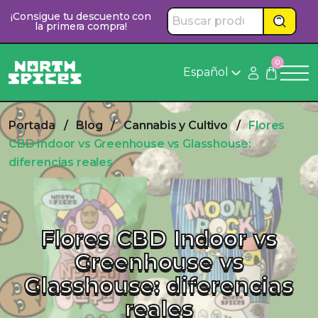
Saltar
¡Consigue tu descuento con
al
la primera compra!
contenido
0
Español
Portada
/
Blog
/
Cannabis y Cultivo
/
Flores
CBD Indoor vs Greenhouse vs Glasshouse:
diferencias reales
Flores CBD Indoor vs
Greenhouse vs
Glasshouse: diferencias
reales