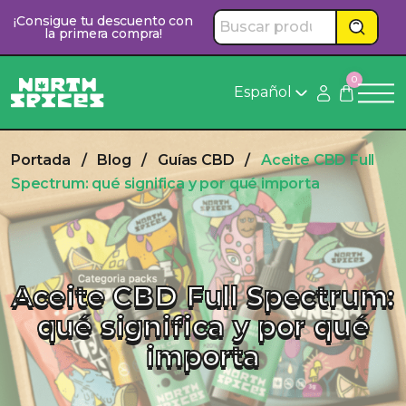
Saltar
¡Consigue tu descuento con
al
la primera compra!
contenido
0
Español
Portada
/
Blog
/
Guías CBD
/
Aceite CBD Full
Spectrum: qué significa y por qué importa
Aceite CBD Full Spectrum:
qué significa y por qué
importa