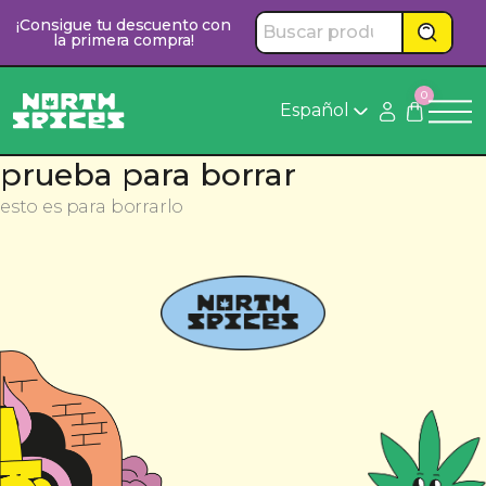
Saltar
¡Consigue tu descuento con
al
la primera compra!
contenido
0
Español
prueba para borrar
esto es para borrarlo