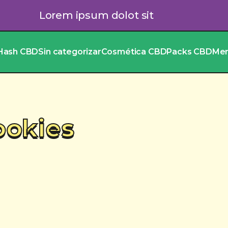
Lorem ipsum dolot sit
Hash CBD
Sin categorizar
Cosmética CBD
Packs CBD
Me
ookies