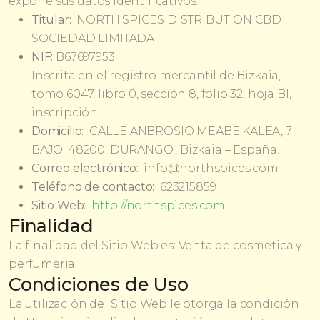
expone sus datos identificativos:
Titular:
NORTH SPICES DISTRIBUTION CBD
SOCIEDAD LIMITADA.
NIF:
B67697953
Inscrita en el registro mercantil de Bizkaia,
tomo 6047, libro 0, sección 8, folio 32, hoja BI,
inscripción .
Domicilio:
CALLE ANBROSIO MEABE KALEA, 7
BAJO. 48200, DURANGO,, Bizkaia – España.
Correo electrónico:
info@northspices.com
Teléfono de contacto:
623215859
Sitio Web:
http://northspices.com
Finalidad
La finalidad del Sitio Web es: Venta de cosmetica y
perfumeria.
Condiciones de Uso
La utilización del Sitio Web le otorga la condición