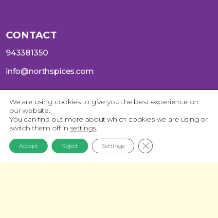
CONTACT
943381350
info@northspices.com
We are using cookies to give you the best experience on
our website.
SOCIAL
You can find out more about which cookies we are using or
switch them off in
settings
.
Instagram
Telegram
Close GDPR Cookie 
Accept
Reject
Settings
Youtube
X
Facebook
Aviso Legal
Política de Privacidad
Política de Cookies