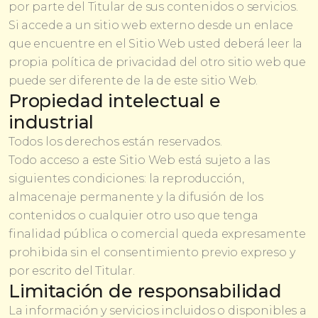
por parte del Titular de sus contenidos o servicios.
Si accede a un sitio web externo desde un enlace
que encuentre en el Sitio Web usted deberá leer la
propia política de privacidad del otro sitio web que
puede ser diferente de la de este sitio Web.
Propiedad intelectual e
industrial
Todos los derechos están reservados.
Todo acceso a este Sitio Web está sujeto a las
siguientes condiciones: la reproducción,
almacenaje permanente y la difusión de los
contenidos o cualquier otro uso que tenga
finalidad pública o comercial queda expresamente
prohibida sin el consentimiento previo expreso y
por escrito del Titular.
Limitación de responsabilidad
La información y servicios incluidos o disponibles a