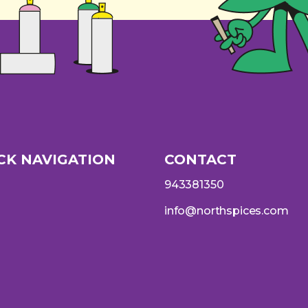
CK NAVIGATION
CONTACT
943381350
info@northspices.com