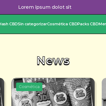
Lorem ipsum dolot sit
Hash CBD
Sin categorizar
Cosmética CBD
Packs CBD
Me
News
Cosmética