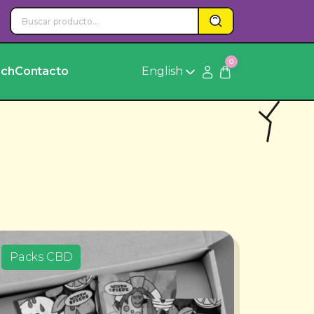
0
rch
Contacto
English
Packs CBD