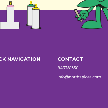
CK NAVIGATION
CONTACT
943381350
info@northspices.com