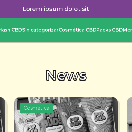
Lorem ipsum dolot sit
Hash CBD
Sin categorizar
Cosmética CBD
Packs CBD
Me
News
Cosmética