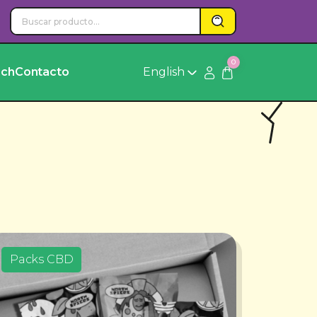
0
rch
Contacto
English
Packs CBD